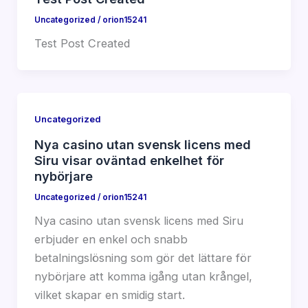
Uncategorized
/
orion15241
Test Post Created
Uncategorized
Nya casino utan svensk licens med
Siru visar oväntad enkelhet för
nybörjare
Uncategorized
/
orion15241
Nya casino utan svensk licens med Siru
erbjuder en enkel och snabb
betalningslösning som gör det lättare för
nybörjare att komma igång utan krångel,
vilket skapar en smidig start.