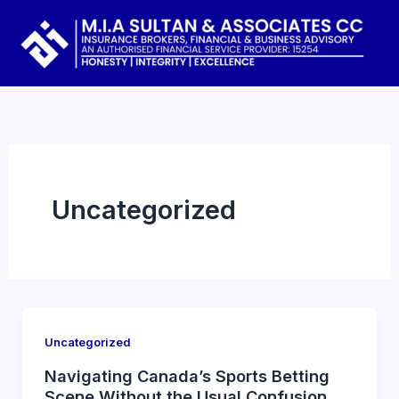
Skip
to
content
Uncategorized
Uncategorized
Navigating Canada’s Sports Betting
Scene Without the Usual Confusion